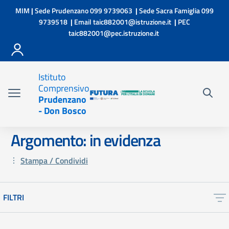
Vai ai contenuti
Vai al menu di navigazione
Vai al footer
MIM
|
Sede Prudenzano
099 9739063
|
Sede Sacra Famiglia
099
9739518
|
Email
taic882001@istruzione.it
|
PEC
taic882001@pec.istruzione.it
Istituto
Comprensivo
Prudenzano
- Don Bosco
Argomento: in evidenza
Stampa / Condividi
FILTRI