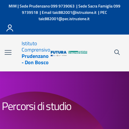
Vai ai contenuti
Vai al menu di navigazione
Vai al footer
MIM
|
Sede Prudenzano
099 9739063
|
Sede Sacra Famiglia
099
9739518
|
Email
taic882001@istruzione.it
|
PEC
taic882001@pec.istruzione.it
Istituto
Comprensivo
Prudenzano
- Don Bosco
Percorsi di studio