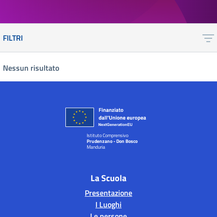
FILTRI
Nessun risultato
Istituto Comprensivo
Prudenzano - Don Bosco
Manduria
La Scuola
Presentazione
I Luoghi
Le persone