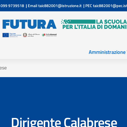
099 9739518
|
Email
taic882001@istruzione.it
|
PEC
taic882001@pec.ist
Amministrazione 
rese
Dirigente Calabrese