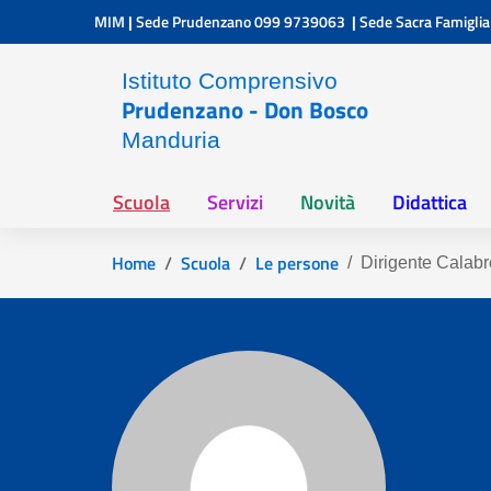
Vai ai contenuti
Vai al menu di navigazione
Vai al footer
MIM
|
Sede Prudenzano
099 9739063
|
Sede Sacra Famiglia
Istituto Comprensivo
Prudenzano - Don Bosco
Manduria
Scuola
Servizi
Novità
Didattica
Home
Scuola
Le persone
Dirigente Calab