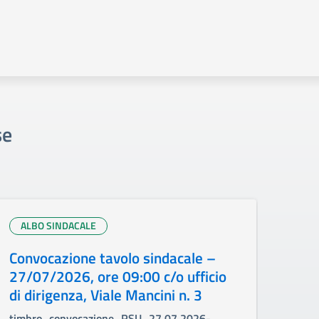
se
ALBO SINDACALE
AL
Convocazione tavolo sindacale –
Con
27/07/2026, ore 09:00 c/o ufficio
reg
di dirigenza, Viale Mancini n. 3
doc
timbro_convocazione_RSU_27.07.2026-
Asse