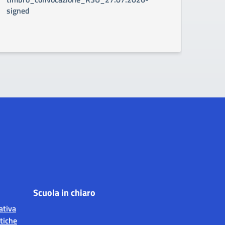
signed
Scuola in chiaro
ativa
tiche