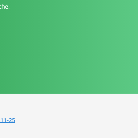
che.
-11-25