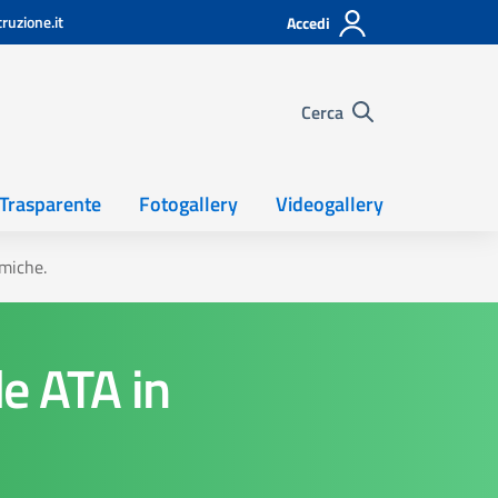
ruzione.it
Accedi
Cerca
Trasparente
Fotogallery
Videogallery
omiche.
e ATA in