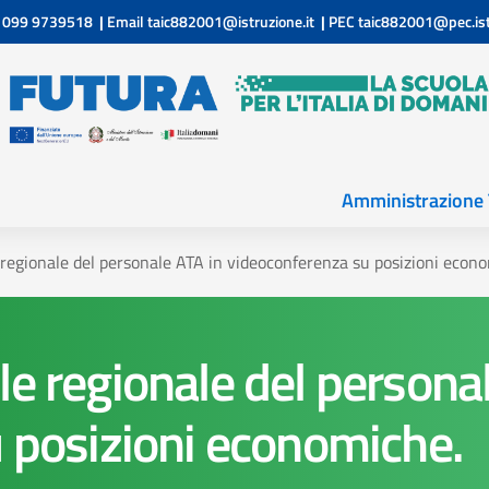
099 9739518
|
Email
taic882001@istruzione.it
|
PEC
taic882001@pec.ist
Amministrazione 
regionale del personale ATA in videoconferenza su posizioni econ
e regionale del personal
 posizioni economiche.