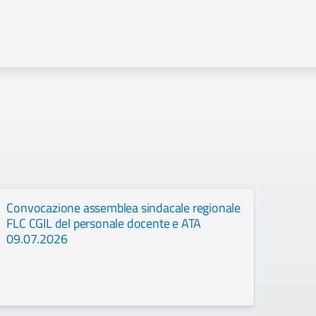
Convocazione assemblea sindacale regionale
Posiz
FLC CGIL del personale docente e ATA
Incon
09.07.2026
26 g