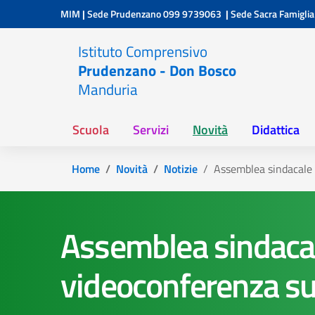
Vai ai contenuti
Vai al menu di navigazione
Vai al footer
MIM
|
Sede Prudenzano
099 9739063
|
Sede Sacra Famiglia
Istituto Comprensivo
Prudenzano - Don Bosco
Manduria
Scuola
Servizi
Novità
Didattica
Home
Novità
Notizie
Assemblea sindacale 
Assemblea sindacal
videoconferenza su