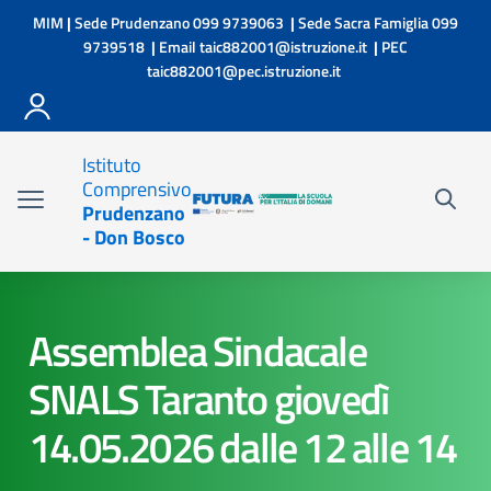
Vai ai contenuti
Vai al menu di navigazione
Vai al footer
MIM
|
Sede Prudenzano
099 9739063
|
Sede Sacra Famiglia
099
9739518
|
Email
taic882001@istruzione.it
|
PEC
taic882001@pec.istruzione.it
Istituto
Comprensivo
Prudenzano
- Don Bosco
Assemblea Sindacale
SNALS Taranto giovedì
14.05.2026 dalle 12 alle 14