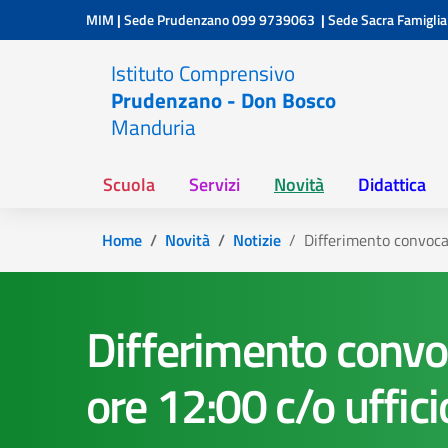
Vai ai contenuti
Vai al menu di navigazione
Vai al footer
MIM
|
Sede Prudenzano
099 9739063
|
Sede Sacra Famiglia
Istituto Comprensivo
Prudenzano - Don Bosco
Manduria
Scuola
Servizi
Novità
Didattica
Home
Novità
Notizie
Differimento convocaz
Differimento convo
ore 12:00 c/o uffici