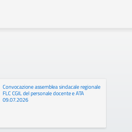
Convocazione assemblea sindacale regionale
Posiz
FLC CGIL del personale docente e ATA
Incon
09.07.2026
26 g