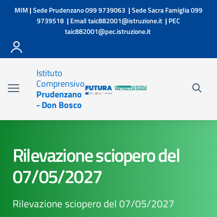
Vai ai contenuti
Vai al menu di navigazione
Vai al footer
MIM
|
Sede Prudenzano
099 9739063
|
Sede Sacra Famiglia
099
9739518
|
Email
taic882001@istruzione.it
|
PEC
taic882001@pec.istruzione.it
Istituto
Comprensivo
Prudenzano
- Don Bosco
Rilevazione sciopero del
07/05/2027
Rilevazione sciopero del 07/05/2027