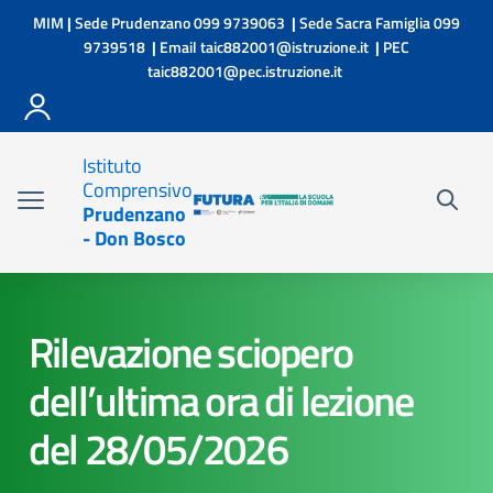
Vai ai contenuti
Vai al menu di navigazione
Vai al footer
MIM
|
Sede Prudenzano
099 9739063
|
Sede Sacra Famiglia
099
9739518
|
Email
taic882001@istruzione.it
|
PEC
taic882001@pec.istruzione.it
Istituto
Comprensivo
Prudenzano
- Don Bosco
Rilevazione sciopero
dell’ultima ora di lezione
del 28/05/2026