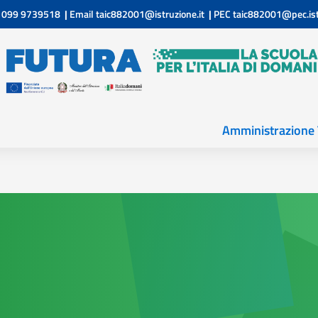
099 9739518
|
Email
taic882001@istruzione.it
|
PEC
taic882001@pec.ist
Amministrazione 