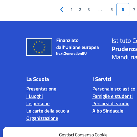
1
2
3
…
5
6
7
Pagina precedente
Istituto
Prudenza
Manduri
La Scuola
I Servizi
Presentazione
Personale scolastico
I Luoghi
Famiglie e studenti
Le persone
Percorsi di studio
Le carte della scuola
Albo Sindacale
Organizzazione
Gestisci Consenso Cookie