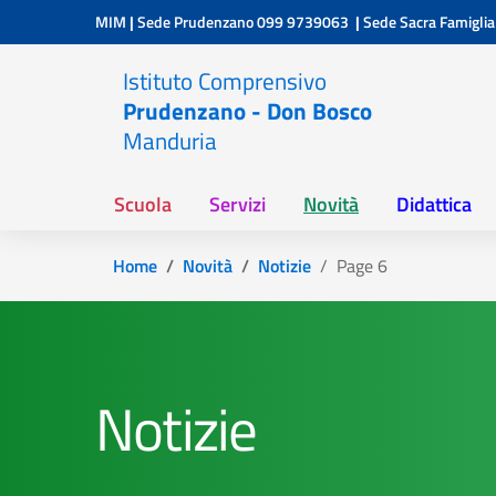
Vai ai contenuti
Vai al menu di navigazione
Vai al footer
MIM
|
Sede Prudenzano
099 9739063
|
Sede Sacra Famiglia
Istituto Comprensivo
Prudenzano - Don Bosco
Manduria
Scuola
Servizi
Novità
Didattica
Home
Novità
Notizie
Page 6
Notizie