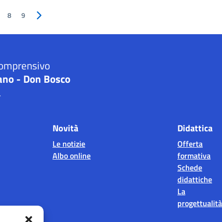
8
9
Pagina successiva
 Comprensivo
no - Don Bosco
a
Novità
Didattica
Le notizie
Offerta
Albo online
formativa
Schede
didattiche
La
progettualità