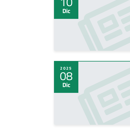
10
Dic
2025
08
Dic